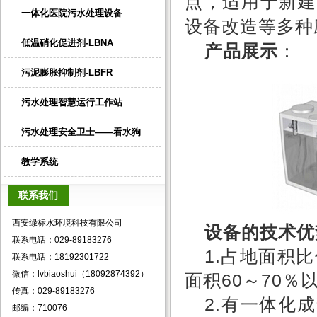
点，适用于新建
一体化医院污水处理设备
设备改造等多种
低温硝化促进剂-LBNA
产品展示
：
污泥膨胀抑制剂-LBFR
污水处理智慧运行工作站
污水处理安全卫士——看水狗
教学系统
联系我们
西安绿标水环境科技有限公司
设备的技术优
联系电话：029-89183276
1.
占地面积比
联系电话：18192301722
微信：lvbiaoshui（18092874392）
面积
60
～
70
％
传真：029-89183276
2.
有一体化成
邮编：710076